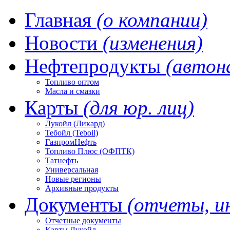
Главная
(о компании)
Новости
(изменения)
Нефтепродукты
(автон
Топливо оптом
Масла и смазки
Карты
(для юр. лиц)
Лукойл (Ликард)
Тебойл (Teboil)
ГазпромНефть
Топливо Плюс (ОФПТК)
Татнефть
Универсальная
Новые регионы
Архивные продукты
Документы
(отчеты, и
Отчетные документы
Карты Лукойл