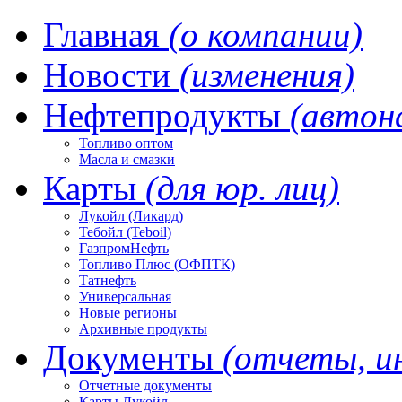
Главная
(о компании)
Новости
(изменения)
Нефтепродукты
(автон
Топливо оптом
Масла и смазки
Карты
(для юр. лиц)
Лукойл (Ликард)
Тебойл (Teboil)
ГазпромНефть
Топливо Плюс (ОФПТК)
Татнефть
Универсальная
Новые регионы
Архивные продукты
Документы
(отчеты, и
Отчетные документы
Карты Лукойл