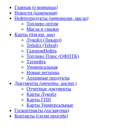
Главная
(о компании)
Новости
(изменения)
Нефтепродукты
(автоналив, масла)
Топливо оптом
Масла и смазки
Карты
(для юр. лиц)
Лукойл (Ликард)
Тебойл (Teboil)
ГазпромНефть
Топливо Плюс (ОФПТК)
Татнефть
Универсальная
Новые регионы
Архивные продукты
Документы
(отчеты, инстр.)
Отчетные документы
Карты Лукойл
Карты ГПН
Карты Универсальные
Госконтракты
(госзакупки)
Контакты
(схема проезда)