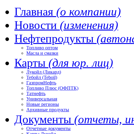
Главная
(о компании)
Новости
(изменения)
Нефтепродукты
(автон
Топливо оптом
Масла и смазки
Карты
(для юр. лиц)
Лукойл (Ликард)
Тебойл (Teboil)
ГазпромНефть
Топливо Плюс (ОФПТК)
Татнефть
Универсальная
Новые регионы
Архивные продукты
Документы
(отчеты, и
Отчетные документы
Карты Лукойл