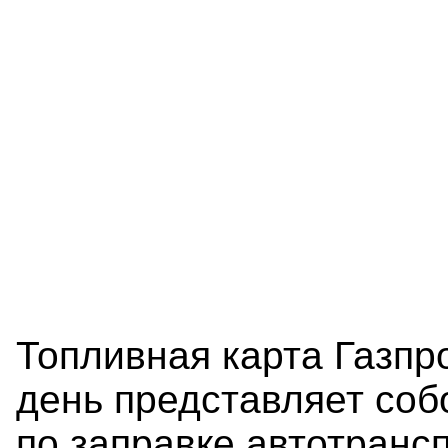
Топливная карта Газп
день представляет со
по заправке автотранс