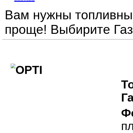
Вам нужны топливные
проще! Выбирите Га
Т
Г
Ф
пл